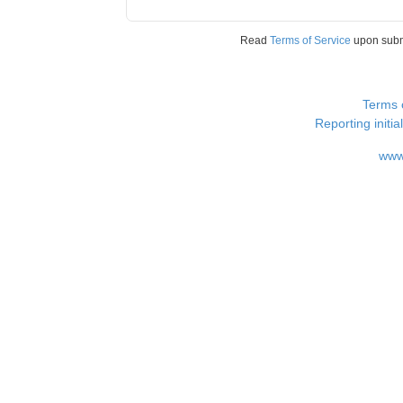
Read
Terms of Service
upon sub
Terms 
Reporting i
www