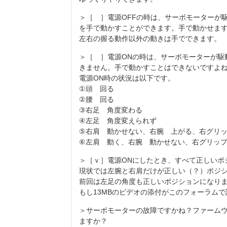
＞［ ］電源OFFの時は、サーボモーターが
を手で動かすことができます。手で動かせま
左右の握る動作以外の動きは手でできます。
＞［ ］電源ONの時は、サーボモーターが駆
きません。手で動かすことはできないですよ
電源ON時の状況は以下です。
①頭 回る
②腰 回る
③右足 角度変わる
④左足 角度変えられず
⑤右肩 動かせない、右腕 上がる、右グリ
⑥左肩 動く、右腕 動かせない、右グリッ
＞［ｖ］電源ONにしたとき、すべて正しいポ
現状では左腕と右肩だけが正しい（？）ポジ
前回は左足の角度も正しいポジションになり
もし13MBのビデオの添付がこのフォーラム
＞サーボモーターの故障ですかね？ファーム
ますか？