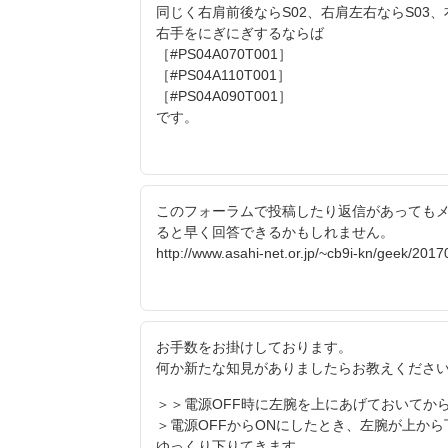
同じく右肩前後ならS02、右肩左右ならS03、
右手をにぎにぎするならば
［#PS04A070T001］
［#PS04A110T001］
［#PS04A090T001］
です。
このフォーラムで投稿したり返信があっても
ると早く回答できるかもしれません。
http://www.asahi-net.or.jp/~cb9i-kn/geek/201
お手数をお掛けしております。
何か新たな知見がありましたらお教えくださ
＞＞電源OFF時に左腕を上にあげておいてか
＞電源OFFからONにしたとき、左腕が上から
ゆっくり下りてきます。