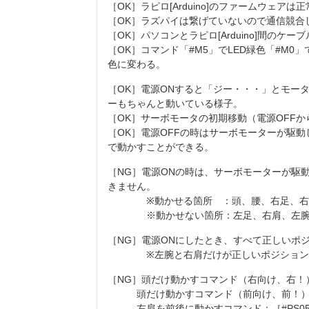
［OK］ラピロ[Arduino]のファームウェアは
［OK］ラズパイは繋げていないので通信競合
［OK］パソコンとラピロ[Arduino]間のケ
［OK］コマンド「#M5」でLED緑色「#M0」でL
色に変わる。
［OK］電源ONすると「ジー・・・」とモータ
ーもちゃんと動いている様子。
［OK］サーボモータの初期移動（電源OFF
［OK］電源OFFの時はサーボモーターが駆
で動かすことができる。
［NG］電源ONの時は、サーボモーターが駆
きません。
※動かせる箇所 ：頭、腰、右足、右
※動かせない箇所：左足、右肩、左腕、
［NG］電源ONにしたとき、すべて正しいポ
※左腕と右肩だけが正しいポジションにな
［NG］頭だけ動かすコマンド（右向け、右！）［#
頭だけ動かすコマンド（前向け、前！）［#PS
左肩を前後に動かすコマンド：［#PS05A0