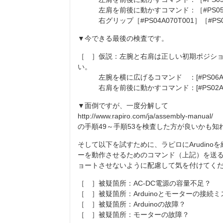
左肩を前後に動かすコマンド：［#PS05A1
右グリップ［#PS04A070T001］［#PS04A1
▼今できる最後の検査です。
［ ］仮説：左腕と右肩は正しい初期ポジシ
い。
左腕を横に広げるコマンド ：[#PS06A050T0
右肩を前後に動かすコマンド：[#PS02A110T00
▼面倒ですが、一度分解して
http://www.rapiro.com/ja/assembly-manual/
の手順49～手順53を検査した方が良いかも知
そして以下を試すために、ラピロにArudinoを
ーを動作させるためのコマンド（上記）を送ると
ョートさせないように配慮して気を付けてく
［ ］被疑箇所：AC-DC電源の容量不足？
［ ］被疑箇所：Arduinoとモーターの接続ミ
［ ］被疑箇所：Arduinoの故障？
［ ］被疑箇所：モーターの故障？