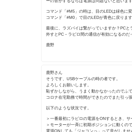
ーの音がするならば電源は問題ないと思いま
コマンド「#M5」の時は、目のLEDは緑色に
コマンド「#M0」で目のLEDが青色に戻りま
最後に、ラズパイは繋がっていますか？PCと
外すとPC－ラピロ間の通信が有効になるのだ
鹿野
鹿野さん
そうです、USBケーブルの時の者です。
よろしくお願いします。
恥ずかしながら、うまく動かなかったのでふ
コロナ在宅勤務で時間ができたのでまた引っ
以下のような状況です。
＞一番最初にラピロの電源をONするとき、サ
＞モーターが一斉に初期ポジションに動くので
電源ONしても「ジャコンっ」って音がしませ