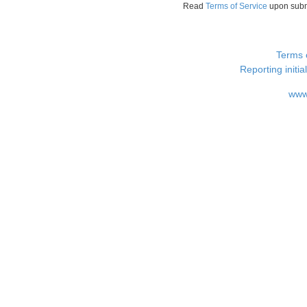
Read
Terms of Service
upon sub
Terms 
Reporting i
www