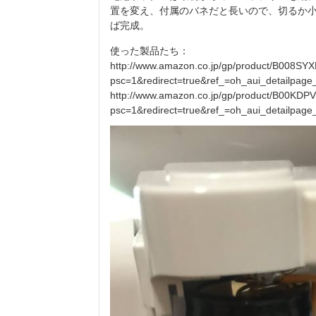
置を変え、付属のバネだと長いので、切るか
ば完成。
使った製品たち：
http://www.amazon.co.jp/gp/product/B008S
psc=1&redirect=true&ref_=oh_aui_detailpag
http://www.amazon.co.jp/gp/product/B00KDP
psc=1&redirect=true&ref_=oh_aui_detailpag