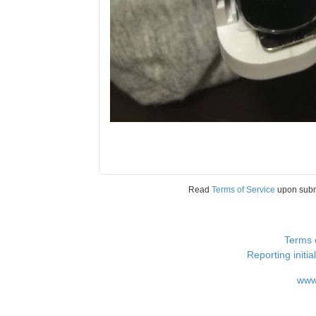
Read
Terms of Service
upon sub
Terms 
Reporting i
www