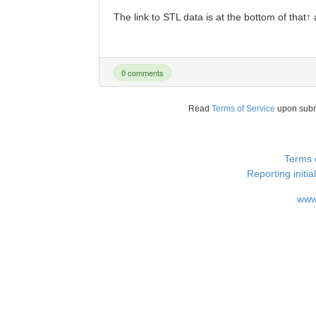
The link to STL data is at the bottom of that↑ a
0 comments
Read
Terms of Service
upon sub
Terms 
Reporting i
www