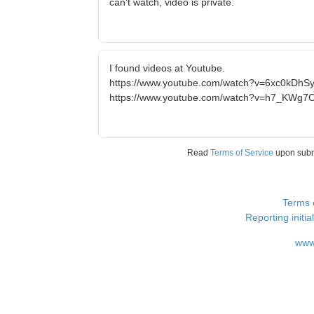
can't watch, video is private.
I found videos at Youtube.
https://www.youtube.com/watch?v=6xc0kDhS
https://www.youtube.com/watch?v=h7_KWg7
Read
Terms of Service
upon sub
Terms 
Reporting i
www